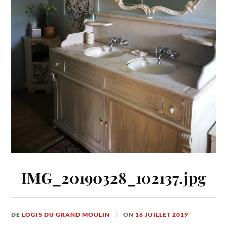
IMG_20190328_102137.jpg
DE
LOGIS DU GRAND MOULIN
ON
16 JUILLET 2019