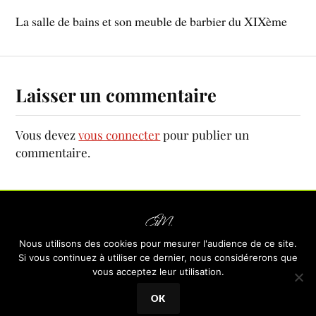
La salle de bains et son meuble de barbier du XIXème
Laisser un commentaire
Vous devez
vous connecter
pour publier un
commentaire.
Nous utilisons des cookies pour mesurer l'audience de ce site.
-
LOGIS DU GRAND MOULIN
LIEU-DIT «LE GRAND MOULIN»
Si vous continuez à utiliser ce dernier, nous considérerons que
-
vous acceptez leur utilisation.
85590 LES EPESSES
MENTIONS LÉGALES
OK