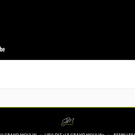
-
-
DU GRAND MOULIN
LIEU-DIT «LE GRAND MOULIN»
85590 LES