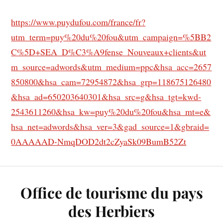
https://www.puydufou.com/france/fr?
utm_term=puy%20du%20fou&utm_campaign=%5BB2
C%5D+SEA_D%C3%A9fense_Nouveaux+clients&ut
m_source=adwords&utm_medium=ppc&hsa_acc=2657
850800&hsa_cam=72954872&hsa_grp=118675126480
&hsa_ad=650203640301&hsa_src=g&hsa_tgt=kwd-
2543611260&hsa_kw=puy%20du%20fou&hsa_mt=e&
hsa_net=adwords&hsa_ver=3&gad_source=1&gbraid=
0AAAAAD-NmqDOD2dt2cZyaSk09BumB52Zt
Office de tourisme du pays
des Herbiers